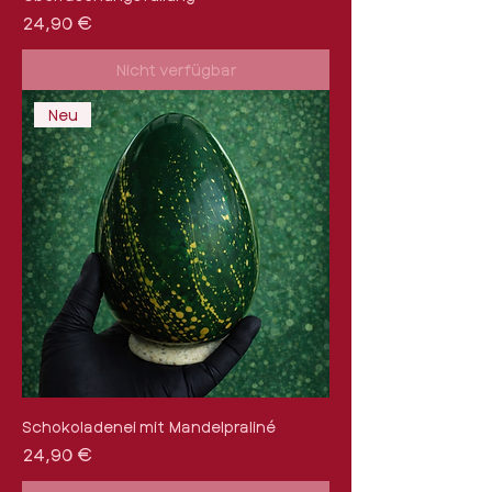
Preis
24,90 €
Nicht verfügbar
Neu
Schokoladenei mit Mandelpraliné
Preis
24,90 €